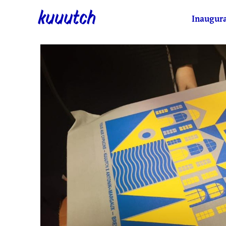
kuuutch
Inaugura