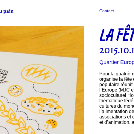
u pain
Contact
LA FÊ
2015.10.
Quartier Euro
P
our la quatriè
organise la fêt
populaire réunit
l’Europe (MJC et
socioculturel Hor
thématique fédér
cultures du mond
l’alimentation d
associations et 
et d’animation, 