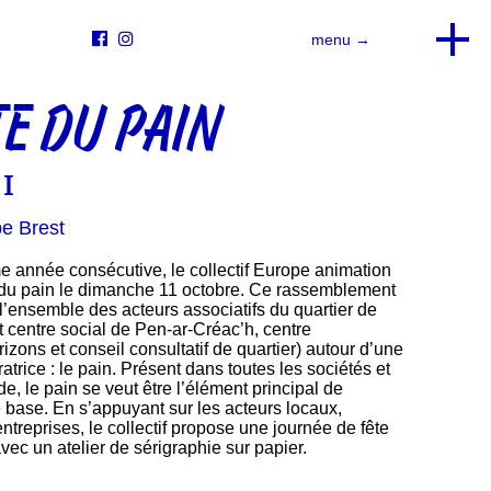


menu →
TE DU PAIN
11
pe Brest
me année consécutive, le collectif Europe animation
e du pain le dimanche 11 octobre. Ce rassemblement
 l’ensemble des acteurs associatifs du quartier de
 centre social de Pen-ar-Créac’h, centre
izons et conseil consultatif de quartier) autour d’une
atrice : le pain. Présent dans toutes les sociétés et
e, le pain se veut être l’élément principal de
e base. En s’appuyant sur les acteurs locaux,
entreprises, le collectif propose une journée de fête
avec un atelier de sérigraphie sur papier.