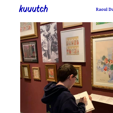
kuuutch
Raoul D