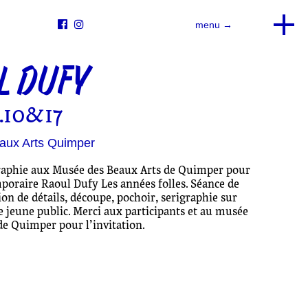


menu →
L DUFY
.10&17
aux Arts Quimper
graphie aux Musée des Beaux Arts de Quimper pour
mporaire Raoul Dufy Les années folles. Séance de
ion de détails, découpe, pochoir, serigraphie sur
e jeune public. Merci aux participants et au musée
de Quimper pour l’invitation.