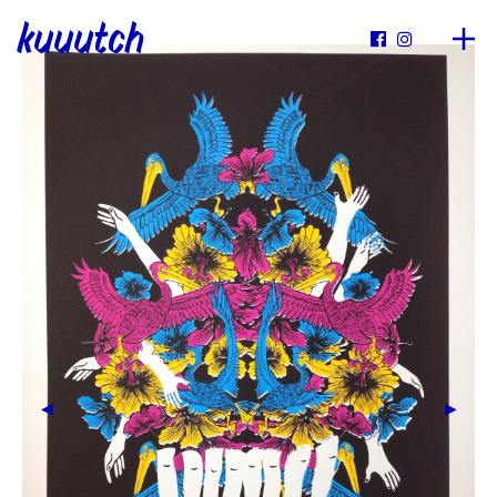
kuuutch

