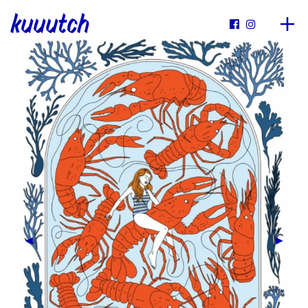
kuuutch

