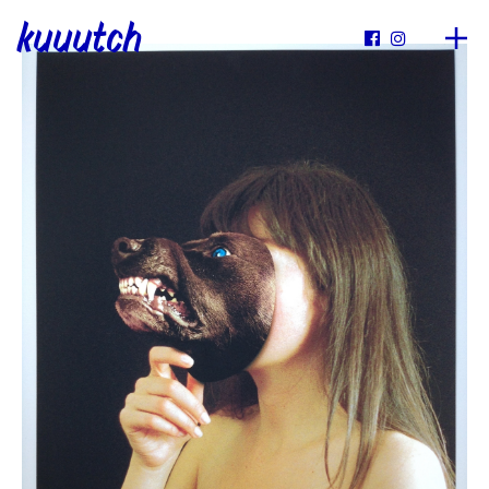
kuuutch

