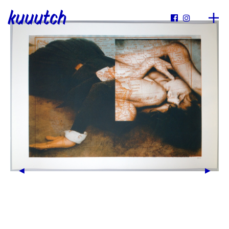
kuuutch

