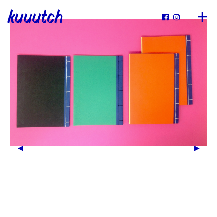
kuuutch

