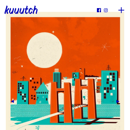
kuuutch

