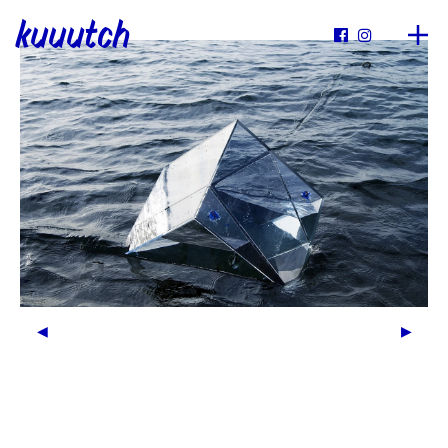
kuuutch

