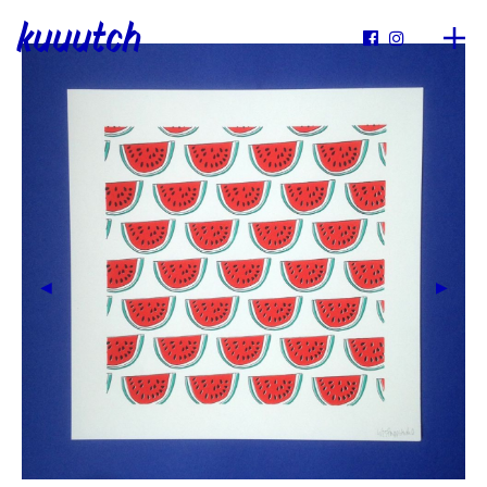
kuuutch

