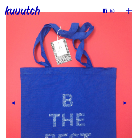
kuuutch

