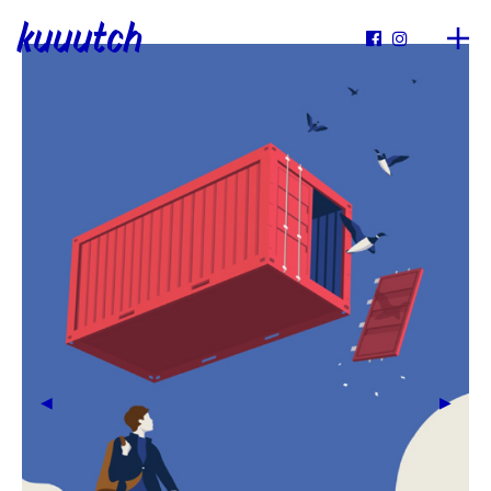
kuuutch

