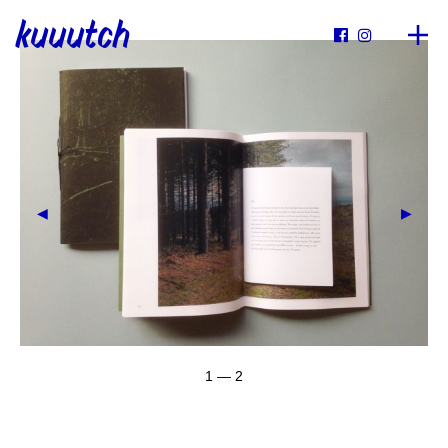
kuuutch


1 — 2