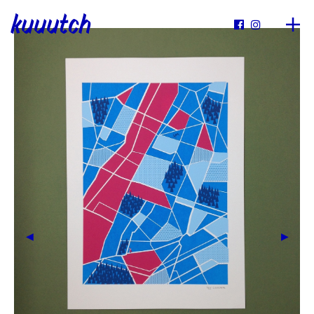
kuuutch

