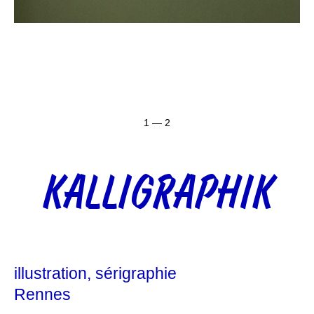
1 — 2
KALLIGRAPHIK
illustration
sérigraphie
Rennes