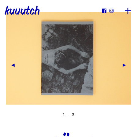
kuuutch


1 — 3