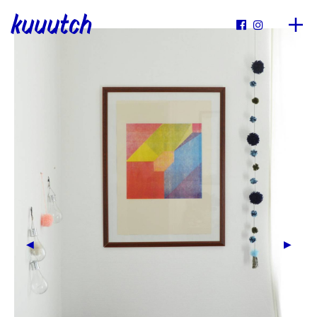
kuuutch

