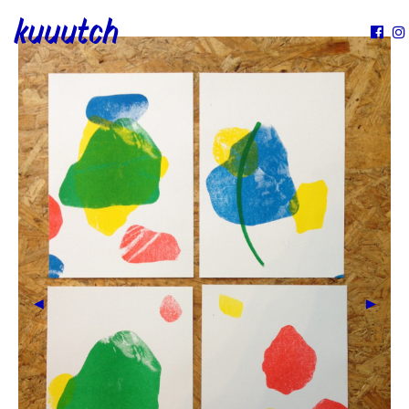
kuuutch

