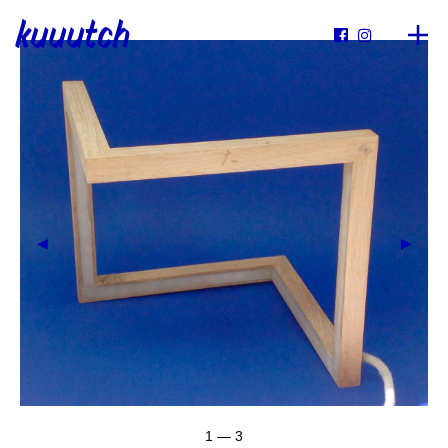
kuuutch


1 — 3