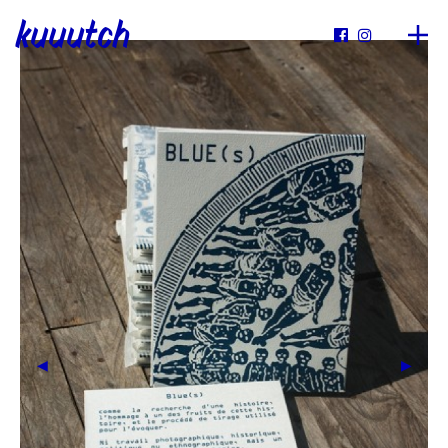
kuuutch

