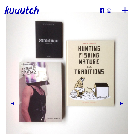
kuuutch

