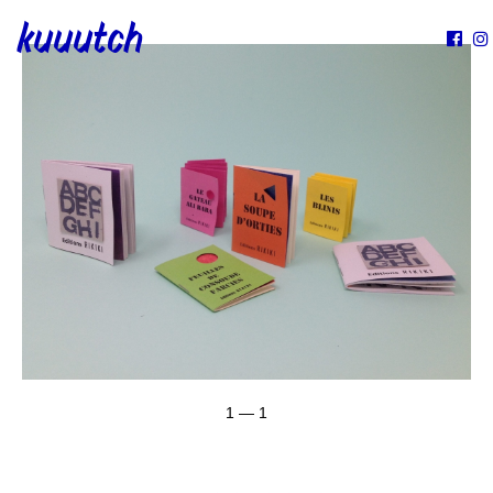
kuuutch


1 — 1