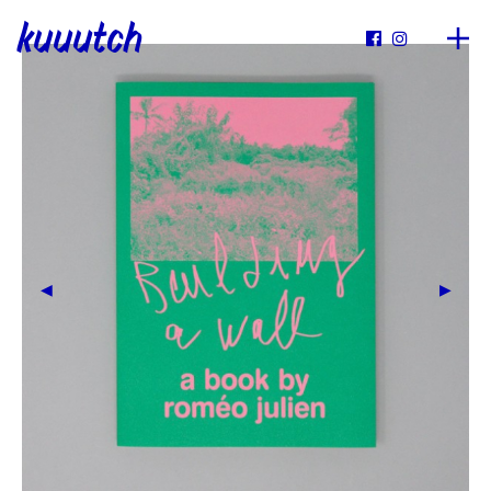
kuuutch

