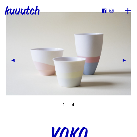
kuuutch


1 — 4
YOKO