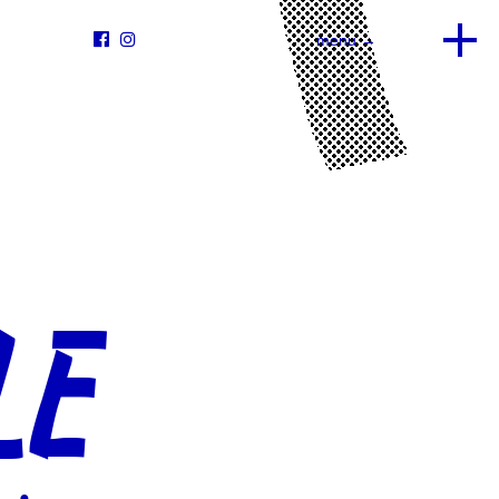


menu →
LE