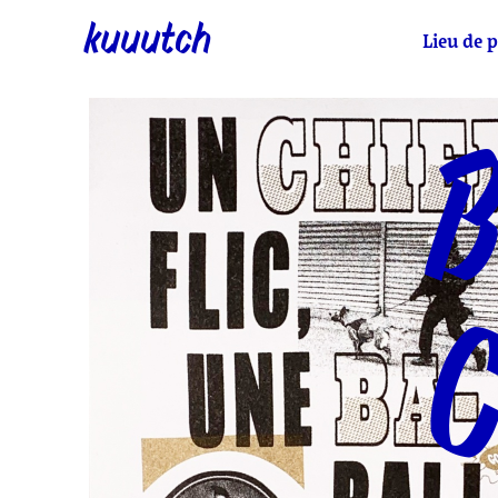
kuuutch
Lieu de p
B
C