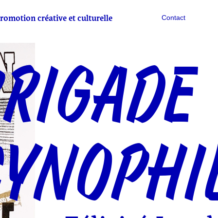
romotion créative et culturelle
Contact
RIGADE
YNOPHI