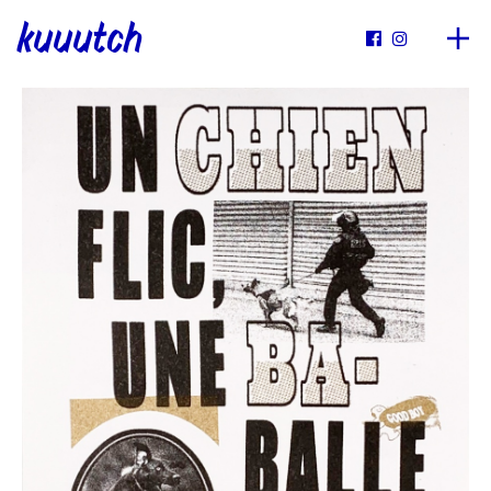
kuuutch

