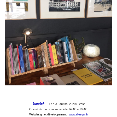
kuuutch
— 17 rue Fautras, 29200 Brest
Ouvert du mardi au samedi de 14h00 à 19h00.
Webdesign et développement :
www.allesgut.fr