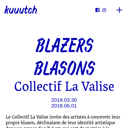
kuuutch


BLAZERS
BLASONS
Collectif La Valise
2018.03.30
2018.06.01
Le Collectif La Valise invite des artistes à concevoir leur
propre blason, déclinaison de leur identité artistique