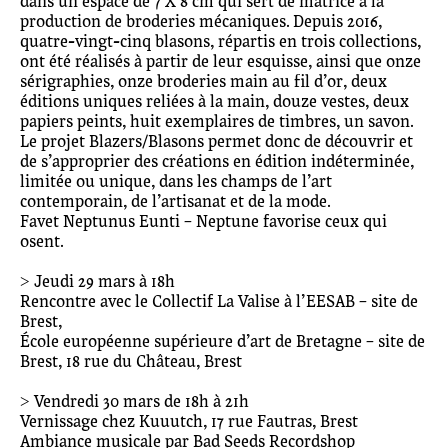
dans un espace de 7 X 8 cm qui sert de matrice à la
production de broderies mécaniques. Depuis 2016,
quatre-vingt-cinq blasons, répartis en trois collections,
ont été réalisés à partir de leur esquisse, ainsi que onze
sérigraphies, onze broderies main au fil d’or, deux
éditions uniques reliées à la main, douze vestes, deux
papiers peints, huit exemplaires de timbres, un savon.
Le projet Blazers/Blasons permet donc de découvrir et
de s’approprier des créations en édition indéterminée,
limitée ou unique, dans les champs de l’art
contemporain, de l’artisanat et de la mode.
Favet Neptunus Eunti – Neptune favorise ceux qui
osent.
> Jeudi 29 mars à 18h
Rencontre avec le Collectif La Valise à l’EESAB – site de
Brest,
École européenne supérieure d’art de Bretagne – site de
Brest, 18 rue du Château, Brest
> Vendredi 30 mars de 18h à 21h
Vernissage chez Kuuutch, 17 rue Fautras, Brest
Ambiance musicale par Bad Seeds Recordshop