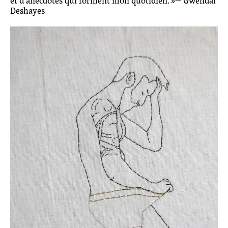
et d’anecdotes qui forment mon quotidien. »— Gwendal
Deshayes