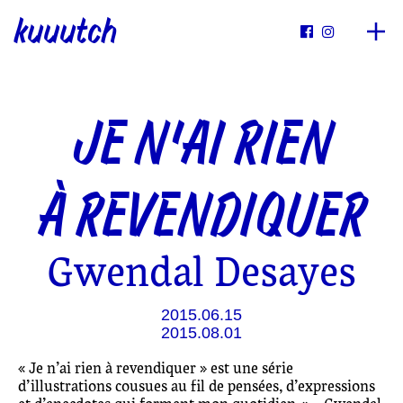
kuuutch


JE N’AI RIEN
À REVENDIQUER
Gwendal Desayes
2015.06.15
2015.08.01
« Je n’ai rien à revendiquer » est une série
d’illustrations cousues au fil de pensées, d’expressions