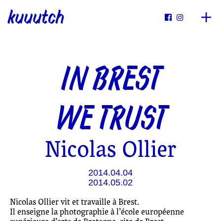
kuuutch


IN BREST
WE TRUST
Nicolas Ollier
2014.04.04
2014.05.02
Nicolas Ollier vit et travaille à Brest.
Il enseigne la photographie à l’école européenne