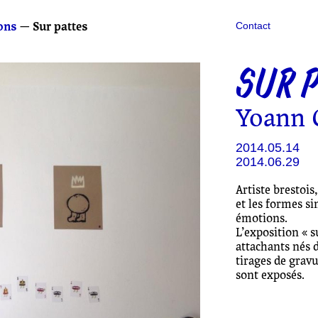
ons
— Sur pattes
Contact
SUR P
Yoann 
2014.05.14
2014.06.29
Artiste brestoi
et les formes si
émotions.
L’exposition « 
attachants nés 
tirages de gravu
sont exposés.