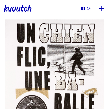
kuuutch

