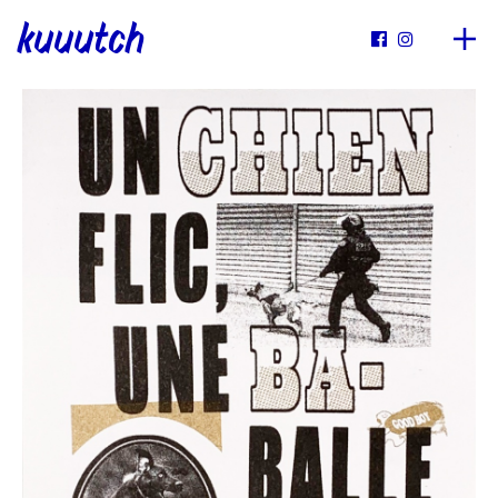
kuuutch

