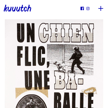
kuuutch

