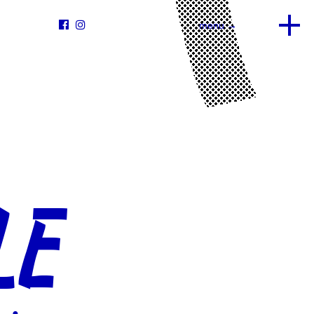


menu →
LE