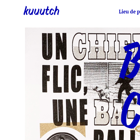
kuuutch
Lieu de p
B
C