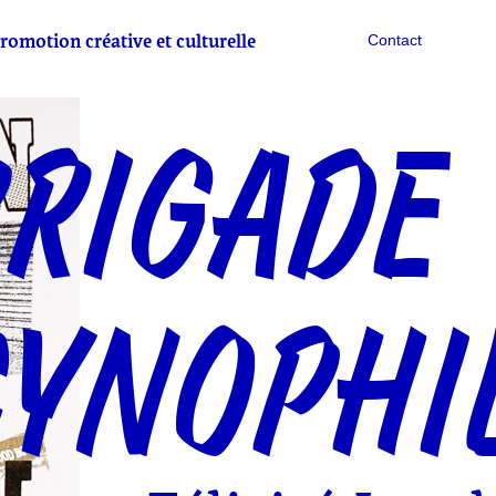
romotion créative et culturelle
Contact
RIGADE
YNOPHI