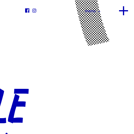


menu →
LE