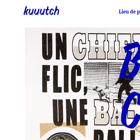
kuuutch
Lieu de p
B
C