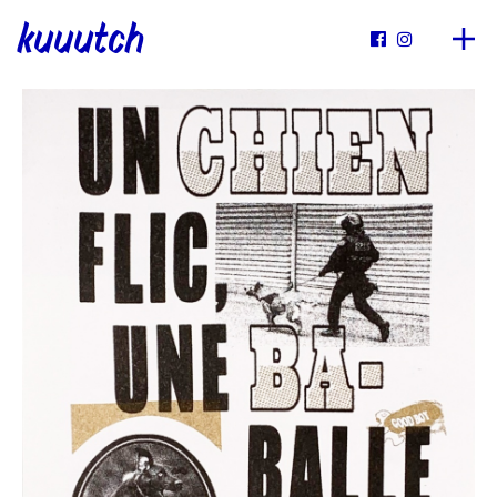
kuuutch

