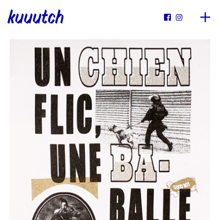
kuuutch

