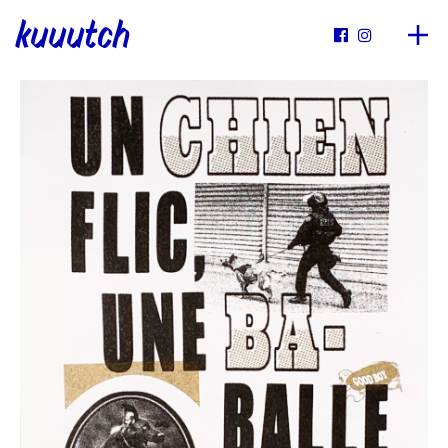
kuuutch

