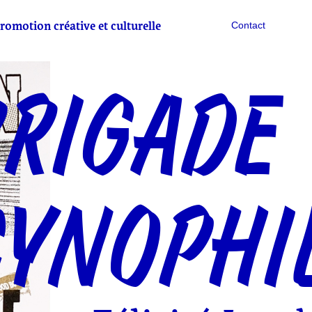
romotion créative et culturelle
Contact
RIGADE
YNOPHI