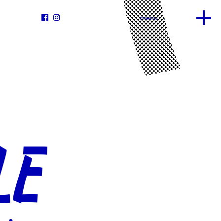


menu →
LE