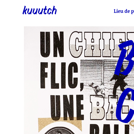
kuuutch
Lieu de p
B
C