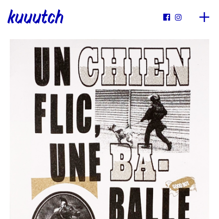
kuuutch

