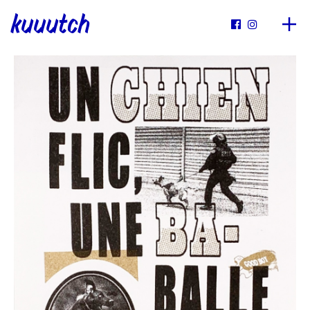
kuuutch

