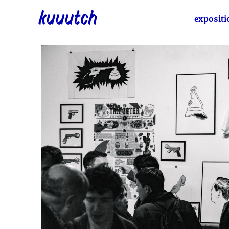
kuuutch
expositi