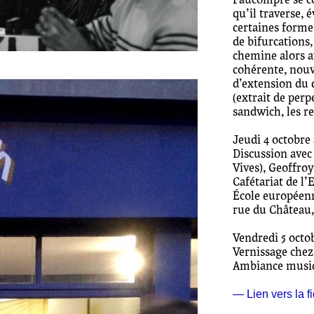
Faucompré se c
qu’il traverse, 
certaines forme
de bifurcations,
chemine alors a
cohérente, nouv
d’extension du 
(extrait de per
sandwich, les r
Jeudi 4 octobre 
Discussion avec
Vives), Geoffro
Cafétariat de l
École européenne
rue du Château,
Vendredi 5 octo
Vernissage chez
Ambiance music
— Lien vers la fi