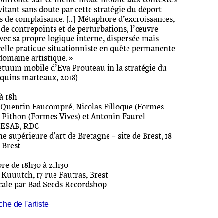
onfronte sur ce même mode mobile aux contextes
évitant sans doute par cette stratégie du déport
s de complaisance. […] Métaphore d’excroissances,
 de contrepoints et de perturbations, l’œuvre
vec sa propre logique interne, dispersée mais
elle pratique situationniste en quête permanente
domaine artistique. »
petuum mobile d’Eva Prouteau in la stratégie du
equins marteaux, 2018)
à 18h
 Quentin Faucompré, Nicolas Filloque (Formes
y Pithon (Formes Vives) et Antonin Faurel
’EESAB, RDC
 supérieure d’art de Bretagne – site de Brest, 18
 Brest
bre de 18h30 à 21h30
 Kuuutch, 17 rue Fautras, Brest
ale par Bad Seeds Recordshop
che de l'artiste