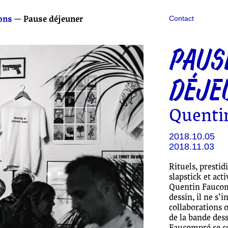
ons
— Pause déjeuner
Contact
PAUS
DÉJE
Quenti
2018.10.05
2018.11.03
Rituels, presti
slapstick et act
Quentin Faucomp
dessin, il ne s’
collaborations ou
de la bande des